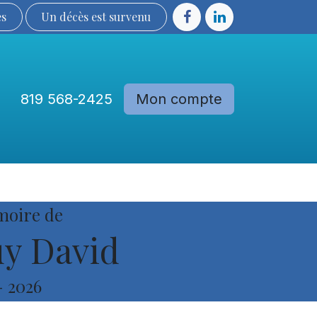
ès
Un décès est sur​​​​​​​​ve​nu​​​​​​​​​​
819 568-2425
Mon compte
Communautés
Devenir membre
moire de
y David
-
2026