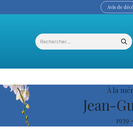
Avis de
déc
Services funéraires
La Coopérative
À la mé
Jean-Gu
1939