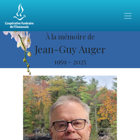
À la mémoire de
Jean-Guy Auger
1959
-
2025