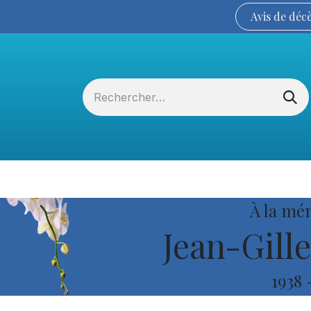
Avis de
déc
Services funéraires
La Coopérative
À la mé
Jean-Gill
1938