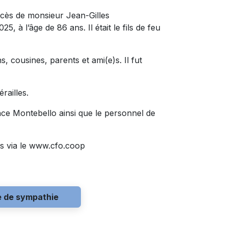
écès de monsieur Jean-Gilles
5, à l’âge de 86 ans. Il était le fils de feu
s, cousines, parents et ami(e)s. Il fut
railles.
ence Montebello ainsi que le personnel de
s via le www.cfo.coop
e de sympathie