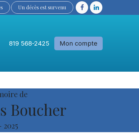
ès
Un décès est sur​​​​​​​​ve​nu​​​​​​​​​​
819 568-2425
Mon compte
Communautés
Devenir membre
moire de
es Boucher
-
2025