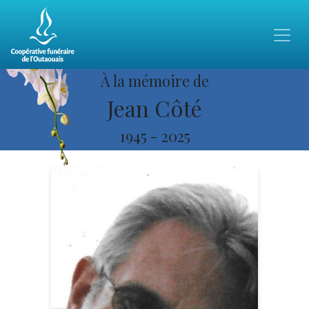
À la mémoire de
Jean Côté
1945
-
2025