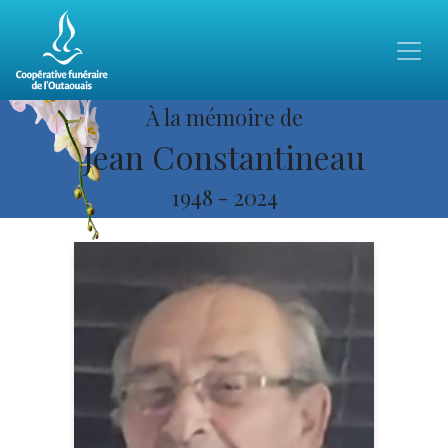
À la mémoire de
Jean Constantineau
1948
-
2024