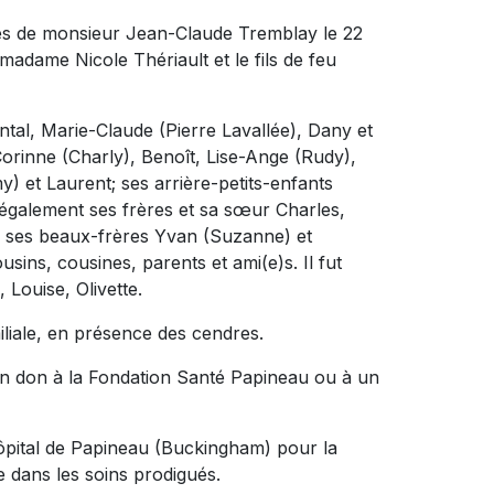
cès de monsieur Jean-Claude Tremblay le 22
madame Nicole Thériault et le fils de feu
hantal, Marie-Claude (Pierre Lavallée), Dany et
Corinne (Charly), Benoît, Lise-Ange (Rudy),
y) et Laurent; ses arrière-petits-enfants
e également ses frères et sa sœur Charles,
; ses beaux-frères Yvan (Suzanne) et
usins, cousines, parents et ami(e)s. Il fut
Louise, Olivette.
miliale, en présence des cendres.
n don à la Fondation Santé Papineau ou à un
ôpital de Papineau (Buckingham) pour la
ve dans les soins prodigués.