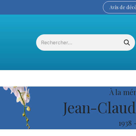
Avis de
déc
Services funéraires
La Coopérative
À la mé
Jean-Claud
1938