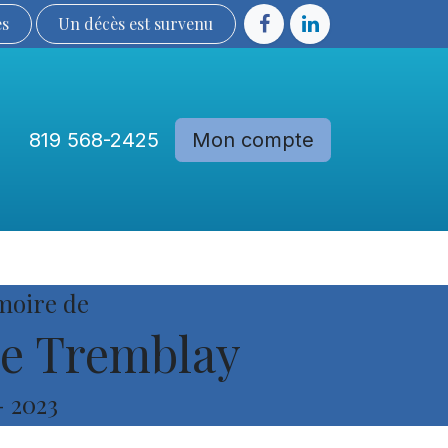
ès
Un décès est sur​​​​​​​​ve​nu​​​​​​​​​​
819 568-2425
Mon compte
Communautés
Devenir membre
moire de
e Tremblay
-
2023