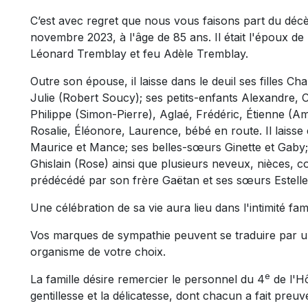
C’est avec regret que nous vous faisons part du dé
novembre 2023, à l'âge de 85 ans. Il était l'époux de 
Léonard Tremblay et feu Adèle Tremblay.
Outre son épouse, il laisse dans le deuil ses filles C
Julie (Robert Soucy); ses petits-enfants Alexandre, 
Philippe (Simon-Pierre), Aglaé, Frédéric, Étienne (Am
Rosalie, Éléonore, Laurence, bébé en route. Il laiss
Maurice et Mance; ses belles-sœurs Ginette et Gaby
Ghislain (Rose) ainsi que plusieurs neveux, nièces, co
prédécédé par son frère Gaëtan et ses sœurs Estelle, 
Une célébration de sa vie aura lieu dans l'intimité fa
Vos marques de sympathie peuvent se traduire par u
organisme de votre choix.
e
La famille désire remercier le personnel du 4
de l'H
gentillesse et la délicatesse, dont chacun a fait preu