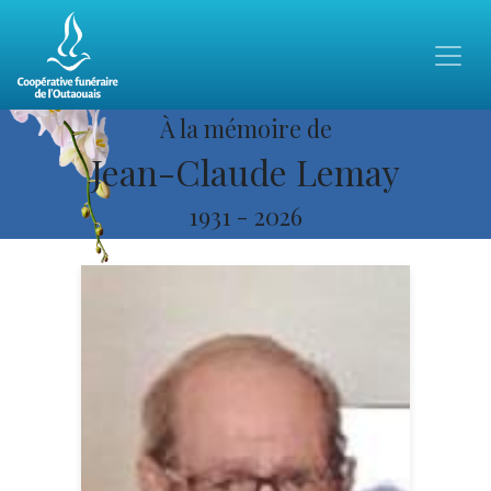
À la mémoire de
Jean-Claude Lemay
1931
-
2026