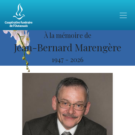
À la mémoire de
Jean-Bernard Marengère
1947
-
2026