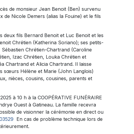
décès de monsieur Jean Benoit (Ben) survenu
ux de Nicole Demers (alias la Fouine) et le fils
s deux fils Bernard Benoit et Luc Benoit et les
enoit Chrétien (Katherina Soriano); ses petits-
, Sébastien Chrétien-Chartrand (Caroline
ien, Izac Chrétien, Louka Chrétien et
 Chartrand et Alicia Chartrand. Il laisse
es sœurs Hélène et Marie (John Langlois)
ux, nièces, cousins, cousines, parents et
vril 2025 à 10 h à la COOPÉRATIVE FUNÉRAIRE
rye Ouest à Gatineau. La famille recevra
ossible de visionner la cérémonie en direct ou
/103529
En cas de problème technique lors de
ltérieurement.