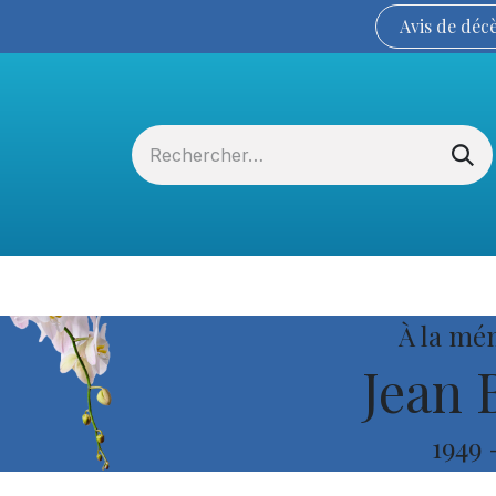
Avis de
déc
Services funéraires
La Coopérative
À la mé
Jean 
1949