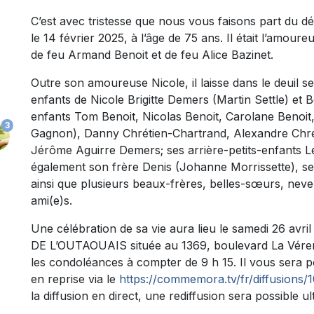
C’est avec tristesse que nous vous faisons part du 
le 14 février 2025, à l’âge de 75 ans. Il était l’amoure
de feu Armand Benoit et de feu Alice Bazinet.
Outre son amoureuse Nicole, il laisse dans le deuil se
enfants de Nicole Brigitte Demers (Martin Settle) et B
enfants Tom Benoit, Nicolas Benoit, Carolane Benoit
3
Gagnon), Danny Chrétien-Chartrand, Alexandre Chrét
Jérôme Aguirre Demers; ses arrière-petits-enfants Léa
également son frère Denis (Johanne Morrissette), s
ainsi que plusieurs beaux-frères, belles-sœurs, neve
ami(e)s.
Une célébration de sa vie aura lieu le samedi 26 a
DE L’OUTAOUAIS située au 1369, boulevard La Vérend
les condoléances à compter de 9 h 15. Il vous sera p
en reprise via le
https://commemora.tv/fr/diffusions
la diffusion en direct, une rediffusion sera possible u