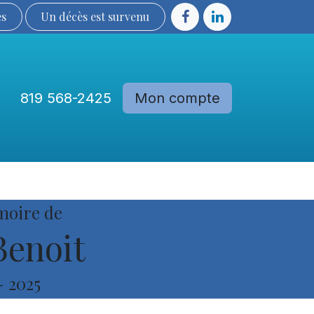
ès
Un décès est sur​​​​​​​​ve​nu​​​​​​​​​​
819 568-2425
Mon compte
Communautés
Devenir membre
moire de
Benoit
-
2025