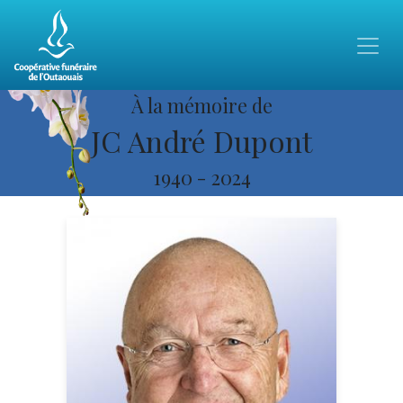
À la mémoire de
JC André Dupont
1940
-
2024