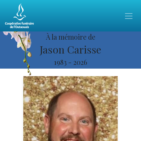
À la mémoire de
Jason Carisse
1983
-
2026