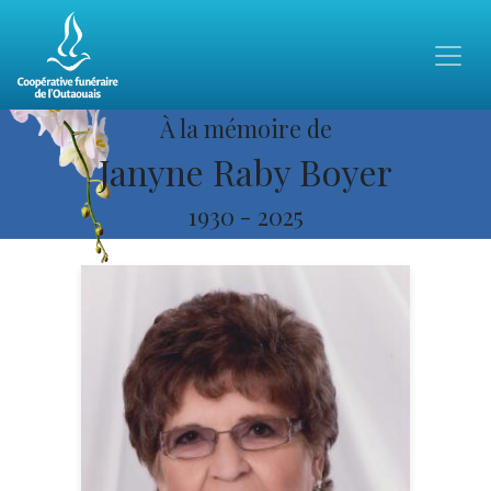
À la mémoire de
Janyne Raby Boyer
1930
-
2025