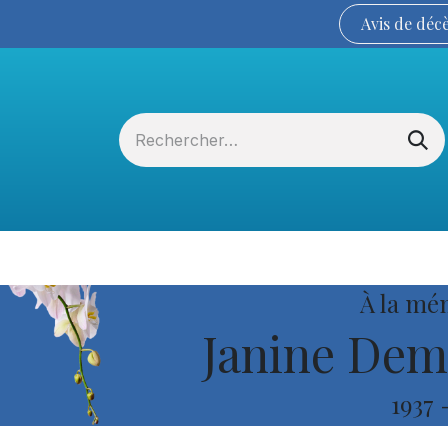
Avis de
déc
Services funéraires
La Coopérative
À la mé
Janine Dem
1937