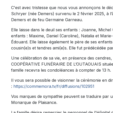
C'est avec tristesse que nous vous annonçons le dé
Schryer (née Demers) survenu le 2 février 2025, à l’âge
Demers et de feu Germaine Garneau.
Elle laisse dans le deuil ses enfants : Joanne, Michel 
enfants : Maxime, Daniel (Caroline), Natalia et Marie-
Édouard. Elle laisse également le père de ses enfants
cousin(e)s et tendres ami(e)s. Elle fut prédécédée p
Une célébration de sa vie, en présence des cendres, 
COOPÉRATIVE FUNÉRAIRE DE L’OUTAOUAIS située au
famille recevra les condoléances à compter de 13 h.
Il vous sera possible de visionner la cérémonie en dire
:
https://commemora.tv/fr/diffusions/102951
Vos marques de sympathie peuvent se traduire par un 
Monarque de Plaisance.
La famille désire remercier le personnel de l'Hôpital