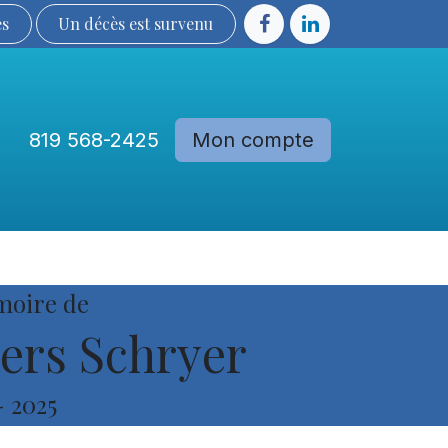
ès
Un décès est sur​​​​​​​​ve​nu​​​​​​​​​​
819 568-2425
Mon compte
Communautés
Devenir membre
moire de
ers Schryer
-
2025