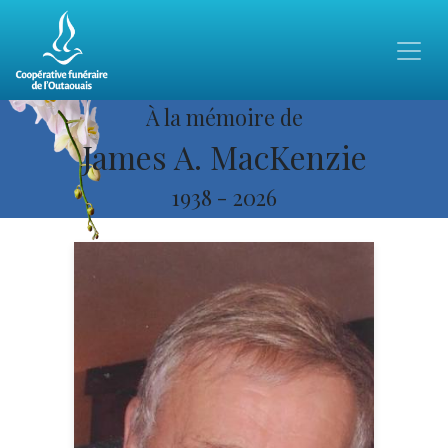
À la mémoire de
James A. MacKenzie
1938
-
2026