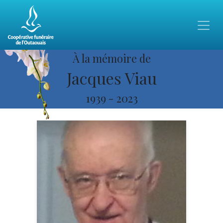
À la mémoire de
Jacques Viau
1939
-
2023