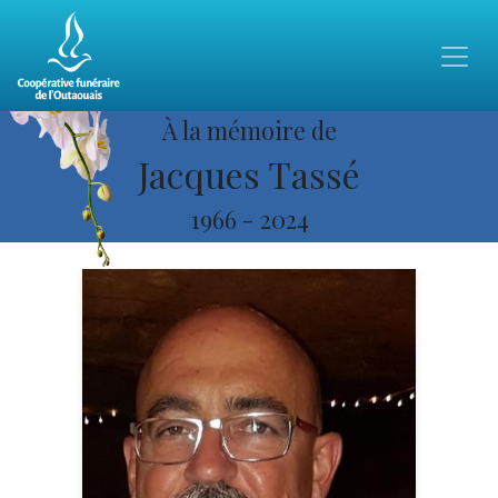
À la mémoire de
Jacques Tassé
1966
-
2024