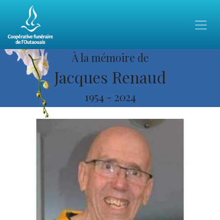
À la mémoire de
Jacques Renaud
1954
-
2024