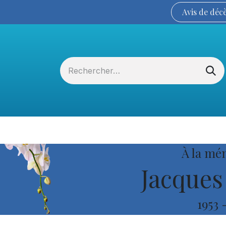
Avis de
déc
Services funéraires
La Coopérative
À la mé
Jacques
1953