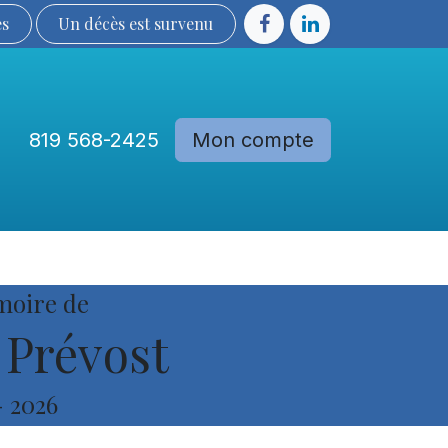
ès
Un décès est sur​​​​​​​​ve​nu​​​​​​​​​​
819 568-2425
Mon compte
Communautés
Devenir membre
moire de
 Prévost
-
2026