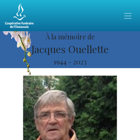
À la mémoire de
Jacques Ouellette
1944
-
2023