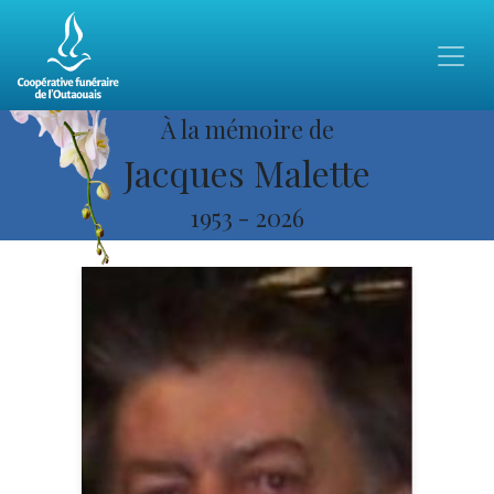
À la mémoire de
Jacques Malette
1953
-
2026