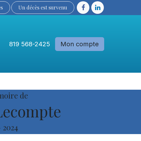
ès
Un décès est sur​​​​​​​​ve​nu​​​​​​​​​​
819 568-2425
Mon compte
Communautés
Devenir membre
moire de
Lecompte
-
2024