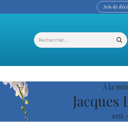
Avis de
déc
Services funéraires
La Coopérative
À la mé
Jacques 
1955