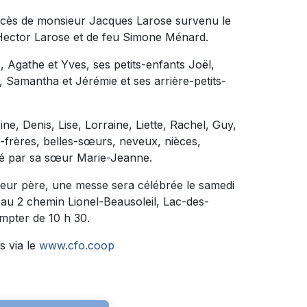
décès de monsieur Jacques Larose survenu le
eu Hector Larose et de feu Simone Ménard.
), Agathe et Yves, ses petits-enfants Joël,
, Samantha et Jérémie et ses arrière-petits-
ne, Denis, Lise, Lorraine, Liette, Rachel, Guy,
x-frères, belles-sœurs, neveux, nièces,
édé par sa sœur Marie-Jeanne.
 leur père, une messe sera célébrée le samedi
ée au 2 chemin Lionel-Beausoleil, Lac-des-
mpter de 10 h 30.
s via le
www.cfo.coop