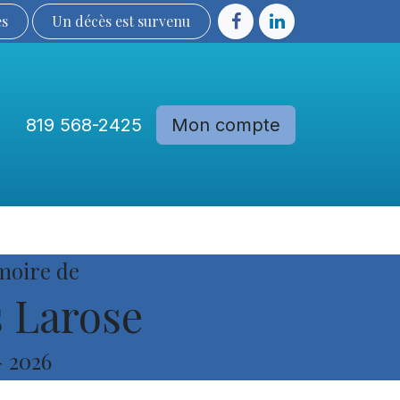
ès
Un décès est sur​​​​​​​​ve​nu​​​​​​​​​​
819 568-2425
Mon compte
Communautés
Devenir membre
moire de
 Larose
-
2026