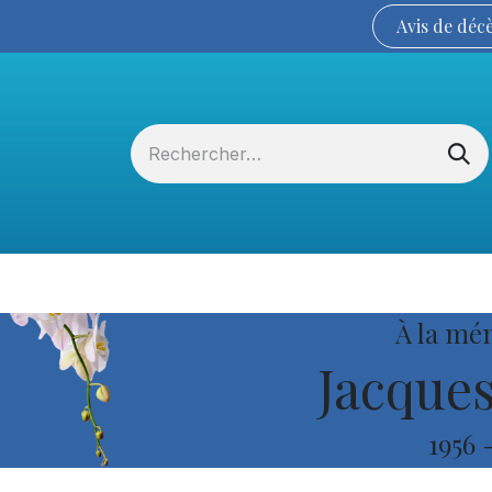
Avis de
déc
Services funéraires
La Coopérative
À la mé
Jacques
1956