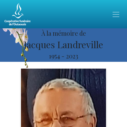
À la mémoire de
Jacques Landreville
1954
-
2023