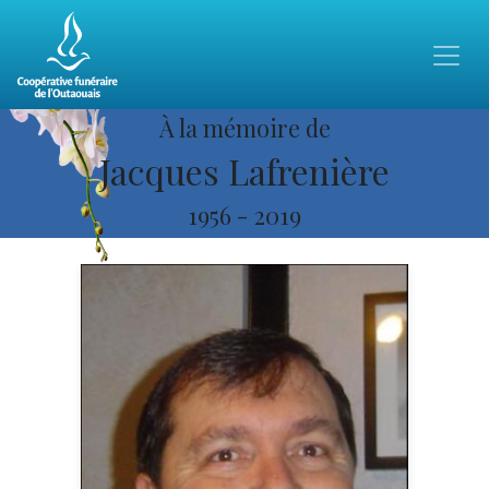
À la mémoire de
Jacques Lafrenière
1956
-
2019