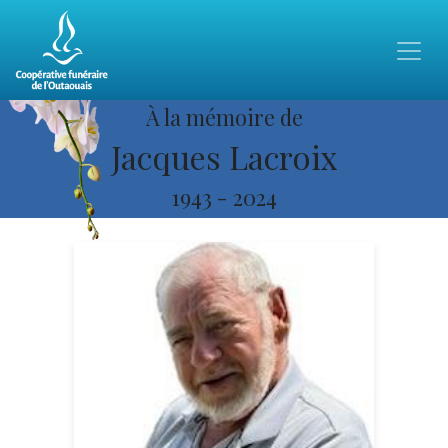
À la mémoire de
Jacques Lacroix
1943
-
2024