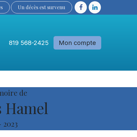
ès
Un décès est sur​​​​​​​​ve​nu​​​​​​​​​​
819 568-2425
Mon compte
Communautés
Devenir membre
moire de
s Hamel
-
2023