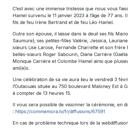
C’est avec une immense tristesse que nous vous fai
Hamel survenu le 11 janvier 2023 à l’âge de 77 ans. I
fils de feu Irène Bertrand et de feu Léo Hamel.
Outre son épouse, il laisse dans le deuil ses fils Ma
Saumure); ses petites-filles Valérie, Jessica, Laurian
sœurs Lise Larose, Fernande Charrette et son frère
belles-sœurs Roger Sabourin, Diane Carrière (Gaétan
Monique Carrière et Colombe Hamel ainsi que plusieu
ami(e)s.
Une célébration de sa vie aura lieu le vendredi 3 fév
l’Outaouais située au 750 boulevard Maloney Est à G
à compter de 13 heures 15.
Il vous sera possible de visionner la cérémonie, en dir
:
https://commemora.tv/fr/diffusions/67591
En cas de problème technique lors de la webdiffusion 