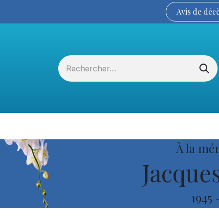
Avis de
déc
Services funéraires
La Coopérative
À la mé
Jacque
1945