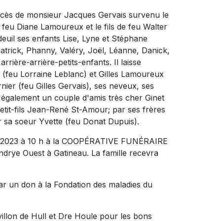
décès de monsieur Jacques Gervais survenu le
de feu Diane Lamoureux et le fils de feu Walter
 deuil ses enfants Lise, Lyne et Stéphane
atrick, Phanny, Valéry, Joël, Léanne, Danick,
arrière-arrière-petits-enfants. Il laisse
(feu Lorraine Leblanc) et Gilles Lamoureux
ier (feu Gilles Gervais), ses neveux, ses
se également un couple d'amis très cher Ginet
etit-fils Jean-René St-Amour; par ses frères
r sa soeur Yvette (feu Donat Dupuis).
vril 2023 à 10 h à la COOPÉRATIVE FUNÉRAIRE
rye Ouest à Gatineau. La famille recevra
ar un don à la Fondation des maladies du
illon de Hull et Dre Houle pour les bons