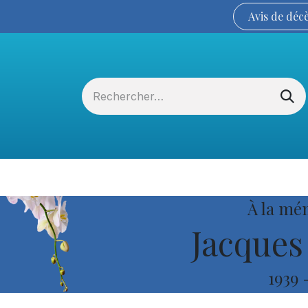
Avis de
déc
Services funéraires
La Coopérative
À la mé
Jacques
1939