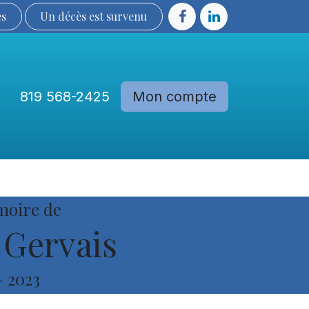
ès
Un décès est sur​​​​​​​​ve​nu​​​​​​​​​​
819 568-2425
Mon compte
Communautés
Devenir membre
moire de
 Gervais
-
2023