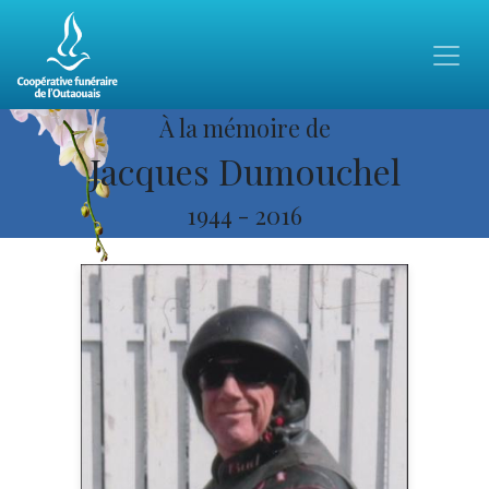
À la mémoire de
Jacques Dumouchel
1944
-
2016