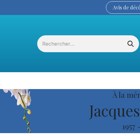
Avis de
déc
Services funéraires
La Coopérative
À la mé
Jacques
1957