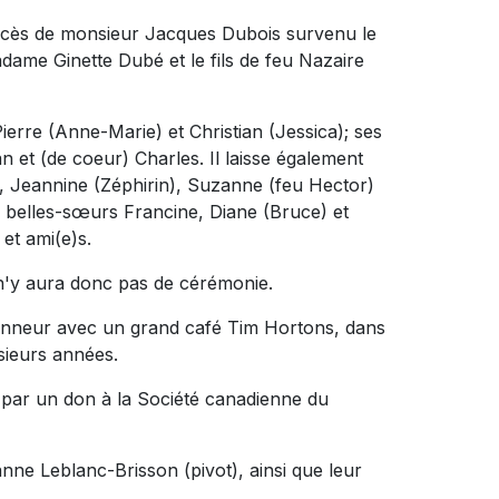
décès de monsieur Jacques Dubois survenu le
adame Ginette Dubé et le fils de feu Nazaire
Pierre (Anne-Marie) et Christian (Jessica); ses
n et (de coeur) Charles. Il laisse également
), Jeannine (Zéphirin), Suzanne (feu Hector)
es belles-sœurs Francine, Diane (Bruce) et
et ami(e)s.
l n'y aura donc pas de cérémonie.
 honneur avec un grand café Tim Hortons, dans
usieurs années.
 par un don à la Société canadienne du
anne Leblanc-Brisson (pivot), ainsi que leur