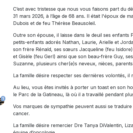
C’est avec tristesse que nous vous faisons part du 
31 mars 2026, à l’âge de 68 ans. Il était l'époux de m
Dubois et de feu Thérèse Beausoleil.
Outre son épouse, il laisse dans le deuil ses enfants 
petits-enfants adorés Nathan, Laurie, Arielle et Jorda
son frère Rénald, ses sœurs Jacqueline (feu Isidore
et Gisèle (feu Gerl) ainsi que son beau-frère Guy, s
Suzanne, plusieurs cher(e)s neveux, nièces, parents 
La famille désire respecter ses dernières volontés, i
Au lieu, vous êtes invités à porter un toast en son
le Parc de la Gatineau, là où il a travaillé pendant pl
1
Vos marques de sympathie peuvent aussi se traduire
cancer.
La famille désire remercier Dre Tanya DiValentin, Liz
équipe d’oncologie.