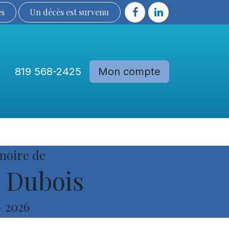
ès
Un décès est sur​​​​​​​​ve​nu​​​​​​​​​​
819 568-2425
Mon compte
Communautés
Devenir membre
moire de
 Dubois
-
2026