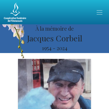
À la mémoire de
Jacques Corbeil
1954
-
2024