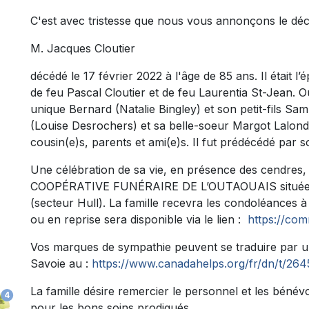
C'est avec tristesse que nous vous annonçons le dé
M. Jacques Cloutier
décédé le 17 février 2022 à l'âge de 85 ans. Il était l
de feu Pascal Cloutier et de feu Laurentia St-Jean. Out
unique Bernard (Natalie Bingley) et son petit-fils Sam
(Louise Desrochers) et sa belle-soeur Margot Lalond
cousin(e)s, parents et ami(e)s. Il fut prédécédé par
Une célébration de sa vie, en présence des cendres, a
COOPÉRATIVE FUNÉRAIRE DE L’OUTAOUAIS située au
(secteur Hull). La famille recevra les condoléances à
ou en reprise sera disponible via le lien :
https://com
Vos marques de sympathie peuvent se traduire par 
Savoie au :
https://www.canadahelps.org/fr/dn/t/264
La famille désire remercier le personnel et les bén
4
pour les bons soins prodigués.