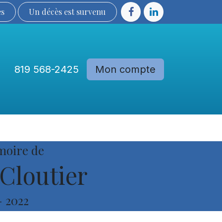
ès
Un décès est sur​​​​​​​​ve​nu​​​​​​​​​​
819 568-2425
Mon compte
Communautés
Devenir membre
moire de
Cloutier
-
2022