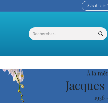
Avis de
déc
Services funéraires
La Coopérative
À la mé
Jacques 
1936