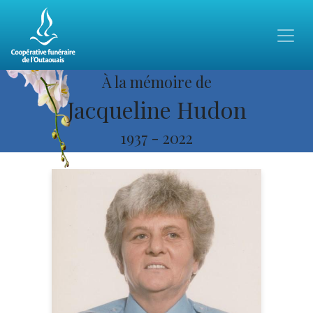
À la mémoire de
Jacqueline Hudon
1937
-
2022