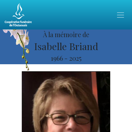
À la mémoire de
Isabelle Briand
1966
-
2025