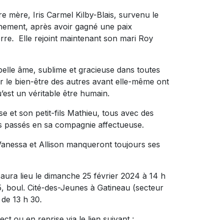
re mère, Iris Carmel Kilby-Blais, survenu le
inement, après avoir gagné une paix
rre. Elle rejoint maintenant son mari Roy
elle âme, sublime et gracieuse dans toutes
r le bien-être des autres avant elle-même ont
’est un véritable être humain.
lise et son petit-fils Mathieu, tous avec des
s passés en sa compagnie affectueuse.
 Vanessa et Allison manqueront toujours ses
aura lieu le dimanche 25 février 2024 à 14 h
5, boul. Cité-des-Jeunes à Gatineau (secteur
 de 13 h 30.
ct ou en reprise via le lien suivant :