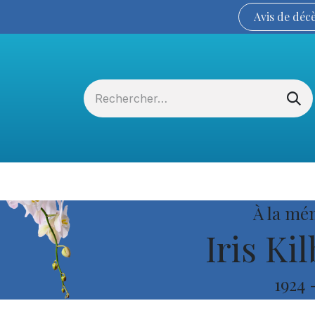
Avis de
déc
Services funéraires
La Coopérative
À la mé
Iris Kil
1924