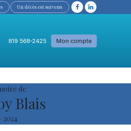
ès
Un décès est sur​​​​​​​​ve​nu​​​​​​​​​​
819 568-2425
Mon compte
Communautés
Devenir membre
moire de
by Blais
-
2024