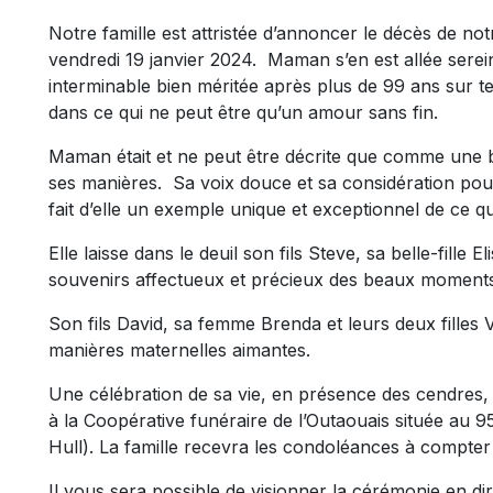
Notre famille est attristée d’annoncer le décès de not
vendredi 19 janvier 2024. Maman s’en est allée sere
interminable bien méritée après plus de 99 ans sur te
dans ce qui ne peut être qu’un amour sans fin.
Maman était et ne peut être décrite que comme une b
ses manières. Sa voix douce et sa considération pou
fait d’elle un exemple unique et exceptionnel de ce qu
Elle laisse dans le deuil son fils Steve, sa belle-fille E
souvenirs affectueux et précieux des beaux moment
Son fils David, sa femme Brenda et leurs deux filles
manières maternelles aimantes.
Une célébration de sa vie, en présence des cendres, 
à la Coopérative funéraire de l’Outaouais située au 9
Hull). La famille recevra les condoléances à compter
Il vous sera possible de visionner la cérémonie en dire