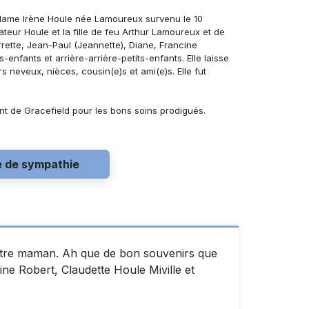
adame Irène Houle née Lamoureux
survenu le 10
ateur Houle et la fille de feu Arthur Lamoureux et de
errette, Jean-Paul (Jeannette), Diane, Francine
s-enfants et arrière-arrière-petits-enfants. Elle laisse
 neveux, nièces, cousin(e)s et ami(e)s. Elle fut
nt de Gracefield pour les bons soins prodigués.
e de sympathie
votre maman. Ah que de bon souvenirs que
ne Robert, Claudette Houle Miville et