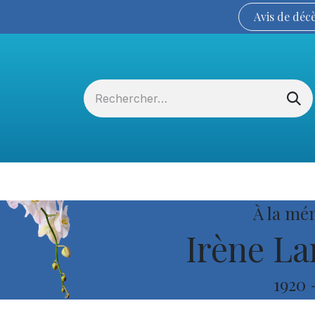
Avis de
déc
Services funéraires
La Coopérative
À la mé
Irène L
1920