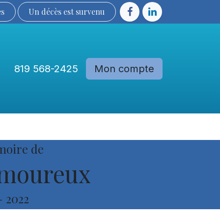
ès
Un décès est sur​​​​​​​​ve​nu​​​​​​​​​​
819 568-2425
Mon compte
Communautés
Devenir membre
moire de
amoureux
-
2022