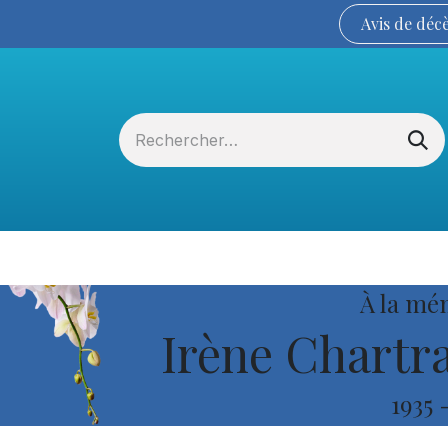
Avis de
déc
Services funéraires
La Coopérative
À la mé
Irène Chartr
1935