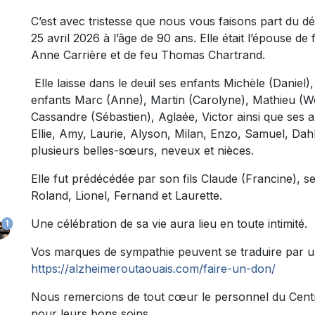
C’est avec tristesse que nous vous faisons part du 
25 avril 2026 à l’âge de 90 ans. Elle était l’épouse de
Anne Carrière et de feu Thomas Chartrand.
Elle laisse dans le deuil ses enfants Michèle (Daniel), 
enfants Marc (Anne), Martin (Carolyne), Mathieu (We
Cassandre (Sébastien), Aglaée, Victor ainsi que ses a
Ellie, Amy, Laurie, Alyson, Milan, Enzo, Samuel, Dahl
plusieurs belles-sœurs, neveux et nièces.
Elle fut prédécédée par son fils Claude (Francine), 
Roland, Lionel, Fernand et Laurette.
Une célébration de sa vie aura lieu en toute intimité.
1
Vos marques de sympathie peuvent se traduire par u
https://alzheimeroutaouais.com/faire-un-don/
Nous remercions de tout cœur le personnel du Centr
pour leurs bons soins.