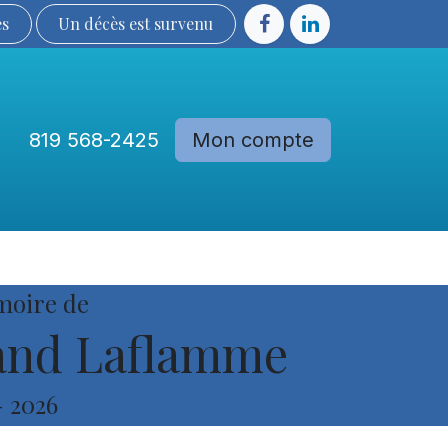
ès
Un décès est sur​​​​​​​​ve​nu​​​​​​​​​​
819 568-2425
Mon compte
Communautés
Devenir membre
moire de
and Laflamme
-
2026