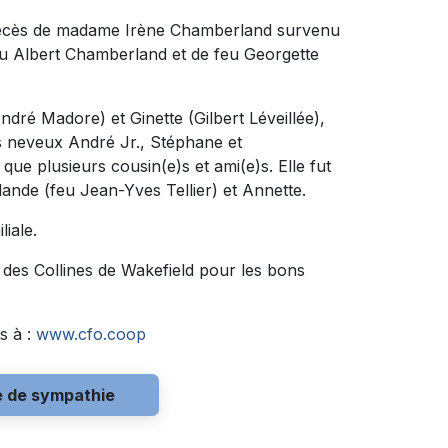
u décès de madame Irène Chamberland survenu
e feu Albert Chamberland et de feu Georgette
ndré Madore) et Ginette (Gilbert Léveillée),
es neveux André Jr., Stéphane et
que plusieurs cousin(e)s et ami(e)s. Elle fut
ande (feu Jean-Yves Tellier) et Annette.
liale.
n des Collines de Wakefield pour les bons
s à :
www.cfo.coop
e de sympathie