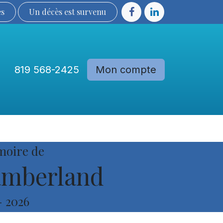
ès
Un décès est sur​​​​​​​​ve​nu​​​​​​​​​​
819 568-2425
Mon compte
Communautés
Devenir membre
moire de
amberland
-
2026