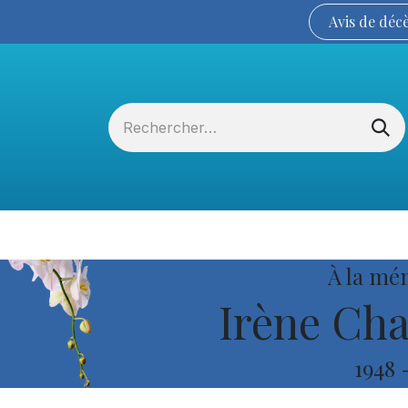
Avis de
déc
Services funéraires
La Coopérative
À la mé
Irène Ch
1948