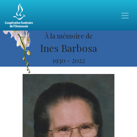
À la mémoire de
Ines Barbosa
1930
-
2022