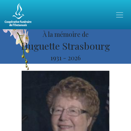
À la mémoire de
Huguette Strasbourg
1931
-
2026