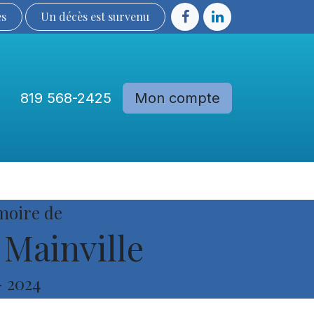
ès
Un décès est sur​​​​​​​​ve​nu​​​​​​​​​​
819 568-2425
Mon compte
Communautés
Devenir membre
moire de
Mainville
-
2024