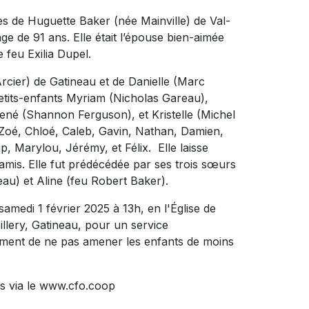
ès de Huguette Baker (née Mainville) de Val-
e de 91 ans. Elle était l’épouse bien-aimée
 feu Exilia Dupel.
rcier) de Gatineau et de Danielle (Marc
etits-enfants Myriam (Nicholas Gareau),
René (Shannon Ferguson), et Kristelle (Michel
, Zoé, Chloé, Caleb, Gavin, Nathan, Damien,
p, Marylou, Jérémy, et Félix. Elle laisse
mis. Elle fut prédécédée par ses trois sœurs
eau) et Aline (feu Robert Baker).
e samedi 1 février 2025 à 13h, en l'Église de
illery, Gatineau, pour un service
ent de ne pas amener les enfants de moins
s via le www.cfo.coop