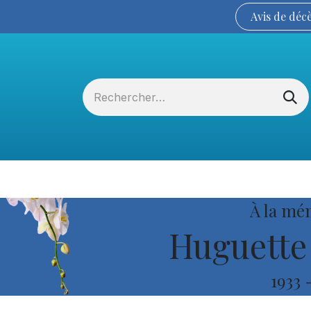
Avis de
déc
Services funéraires
La Coopérative
À la mé
Huguette 
1933