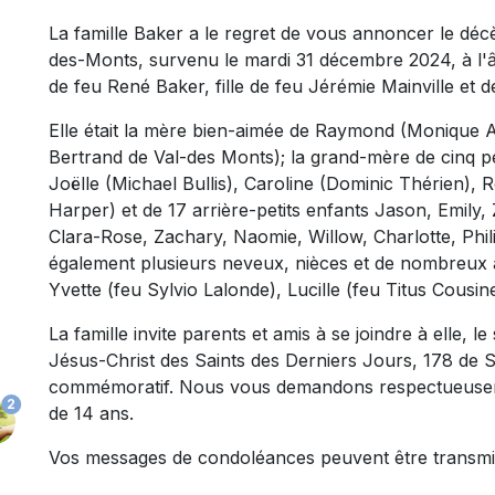
La famille Baker a le regret de vous annoncer le déc
des-Monts, survenu le mardi 31 décembre 2024, à l'âg
de feu René Baker, fille de feu Jérémie Mainville et de
Elle était la mère bien-aimée de Raymond (Monique A
Bertrand de Val-des Monts); la grand-mère de cinq p
Joëlle (Michael Bullis), Caroline (Dominic Thérien), 
Harper) et de 17 arrière-petits enfants Jason, Emily
Clara-Rose, Zachary, Naomie, Willow, Charlotte, Phili
également plusieurs neveux, nièces et de nombreux a
Yvette (feu Sylvio Lalonde), Lucille (feu Titus Cousin
La famille invite parents et amis à se joindre à elle, l
Jésus-Christ des Saints des Derniers Jours, 178 de S
commémoratif. Nous vous demandons respectueusem
2
de 14 ans.
Vos messages de condoléances peuvent être transmi