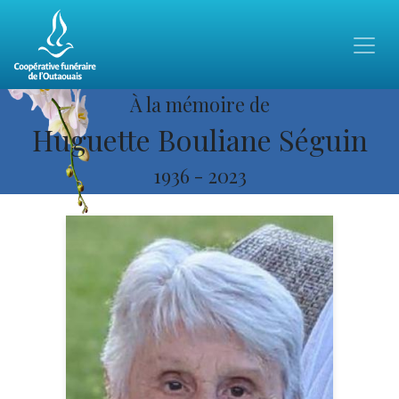
À la mémoire de
Huguette Bouliane Séguin
1936
-
2023