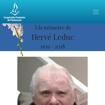
À la mémoire de
Hervé Leduc
1939
-
2018