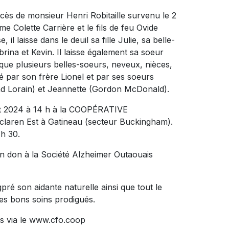
écès de monsieur Henri Robitaille survenu le 2
ame Colette Carrière et le fils de feu Ovide
il laisse dans le deuil sa fille Julie, sa belle-
brina et Kevin. Il laisse également sa soeur
que plusieurs belles-soeurs, neveux, nièces,
dé par son frère Lionel et par ses soeurs
d Lorain) et Jeannette (Gordon McDonald).
llet 2024 à 14 h à la COOPÉRATIVE
aren Est à Gatineau (secteur Buckingham).
 h 30.
n don à la Société Alzheimer Outaouais
pré son aidante naturelle ainsi que tout le
es bons soins prodigués.
s via le www.cfo.coop