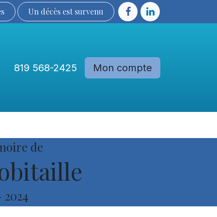
ès
Un décès est sur​​​​​​​​ve​nu​​​​​​​​​​
819 568-2425
Mon compte
Communautés
Devenir membre
moire de
bitaille
-
2024