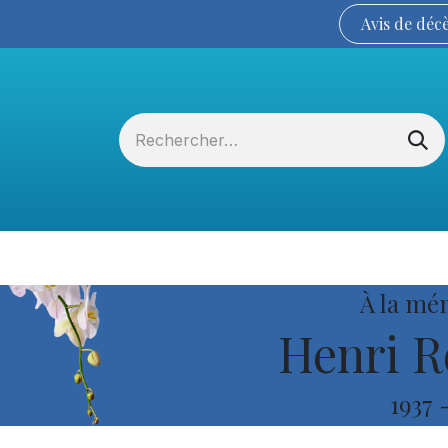
Avis de
déc
Services funéraires
La Coopérative
À la mé
Henri Ro
1937