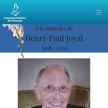
À la mémoire de
Henri-Paul Joyal
1928
-
2022