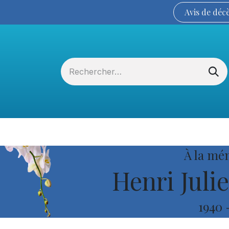
Avis de
déc
Services funéraires
La Coopérative
À la mé
Henri Juli
1940