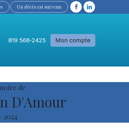
ès
Un décès est sur​​​​​​​​ve​nu​​​​​​​​​​
819 568-2425
Mon compte
Communautés
Devenir membre
moire de
en D'Amour
-
2024