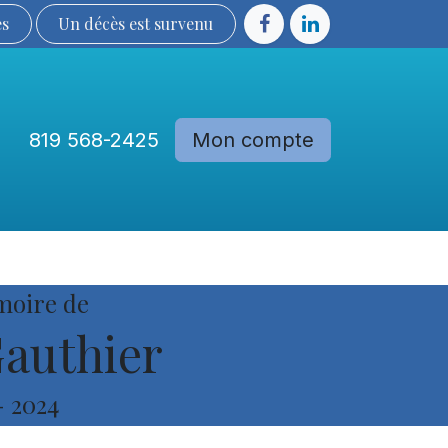
ès
Un décès est sur​​​​​​​​ve​nu​​​​​​​​​​
819 568-2425
Mon compte
Communautés
Devenir membre
moire de
authier
-
2024