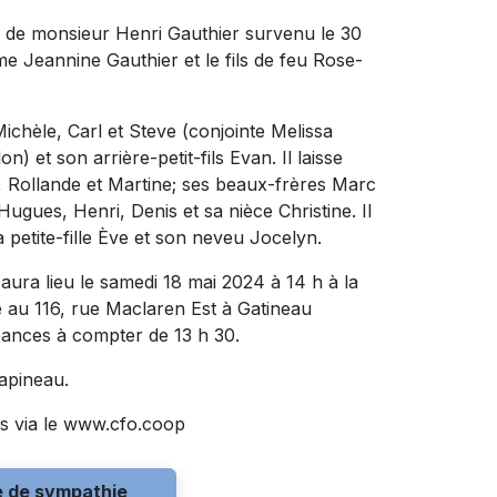
 de monsieur Henri Gauthier survenu le 30
ame Jeannine Gauthier et le fils de feu Rose-
Michèle, Carl et Steve (conjointe Melissa
n) et son arrière-petit-fils Evan. Il laisse
, Rollande et Martine; ses beaux-frères Marc
ugues, Henri, Denis et sa nièce Christine. Il
 petite-fille Ève et son neveu Jocelyn.
aura lieu le samedi 18 mai 2024 à 14 h à la
 116, rue Maclaren Est à Gatineau
éances à compter de 13 h 30.
apineau.
s via le www.cfo.coop
e de sympathie