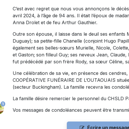
C’est avec regret que nous vous annonçons le décès
avril 2024, à l’âge de 94 ans. Il était l’époux de mad
Anna Drolet et de feu Arthur Gauthier.
Outre son épouse, il laisse dans le deuil ses enfants 
Duguay); sa petite-fille Chanelle (conjoint Hugo Papillo
également ses belles-sœurs Murielle, Nicole, Colette
et Gaston; son filleul Guy; ses neveux Jean, Claude, H
fut prédécédé par son frère Rody, sa sœur Céline, sa
Une célébration de sa vie, en présence des cendres, 
COOPÉRATIVE FUNÉRAIRE DE L’OUTAOUAIS située au
(secteur Buckingham). La famille recevra les condol
La famille désire remercier le personnel du CHSLD P
1
Vos messages de condoléances peuvent être transmi
Écrire un messag