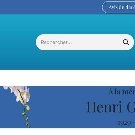
Avis de
déc
Services funéraires
La Coopérative
À la mé
Henri G
1929