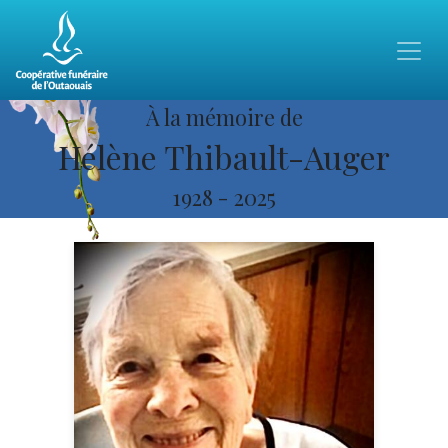
À la mémoire de
Hélène Thibault-Auger
1928
-
2025