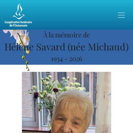
À la mémoire de
Hélène Savard (née Michaud)
1934
-
2026