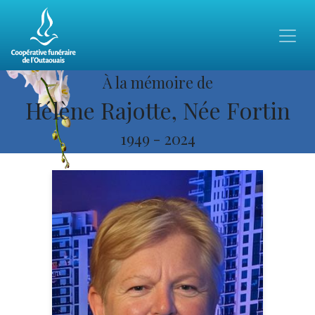
À la mémoire de
Hélène Rajotte, Née Fortin
1949
-
2024