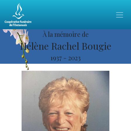
À la mémoire de
Hélène Rachel Bougie
1937
-
2023